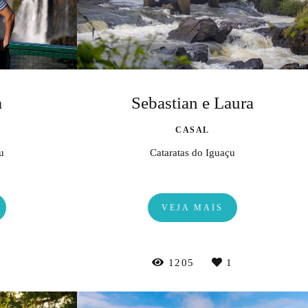
a
Sebastian e Laura
CASAL
u
Cataratas do Iguaçu
VEJA MAIS
0
1205
1