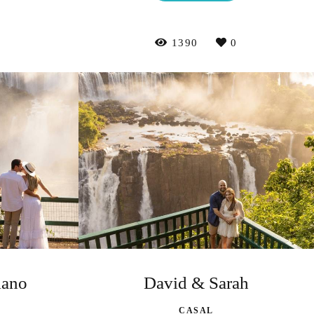
1
1390
0
iano
David & Sarah
CASAL