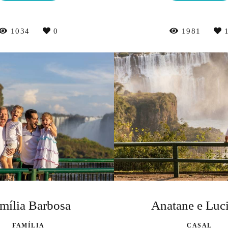
1034
0
1981
mília Barbosa
Anatane e Luc
FAMÍLIA
CASAL