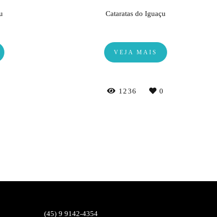
u
Cataratas do Iguaçu
VEJA MAIS
0
1236
0
(45) 9 9142-4354